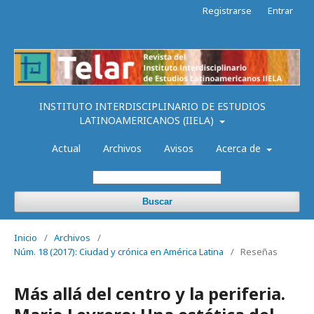
Registrarse
Entrar
INSTITUTO INTERDISCIPLINARIO DE ESTUDIOS
LATINOAMERICANOS (IIELA)
Actual
Archivos
Avisos
Acerca de
Buscar
Inicio
/
Archivos
/
Núm. 18 (2017): Ciudad y crónica en América Latina
/
Reseñas
Más allá del centro y la periferia.