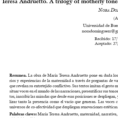
 Teresa Andruetto. A trilogy of motherly tone
N
 D
OR
A
O
(A
Universidad de Bue
noradominguezr@g
Recibido: 17/
Aceptado: 27
La obra de María Teresa Andruetto pone en duda los
Resumen. 
rios y experiencias de la maternidad a través de preguntas de va
que revelan su entretejido conflictivo. Sus textos imitan el gesto 
situar voces en el mundo de las narraciones, presentificar sus tonos
tos, inscribir las miradas que desde esas posiciones se despliegan, 
lizar tanto la presencia como el vacío que generan. Las voces 
universos de co-afectividad que despliegan renovaciones estéticas
María Teresa Andruetto, maternidad, narrativa, 
Palabras claves: 