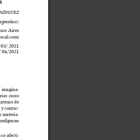
s
MÍNGUEZ
rgentina)
nos Aires
mail.com
 03/ 2021
/ 04/2021
 imagina-
rias caras
materno de
 y contac-
y materia-
configuran
.
co-afecti-