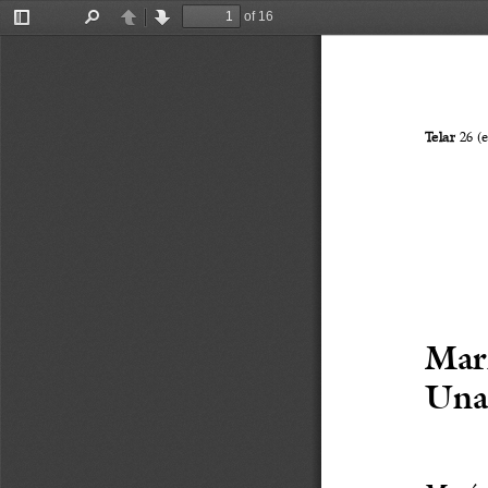
of 16
Toggle
Find
Previous
Next
Sidebar
Telar
26 (
Marí
Una 