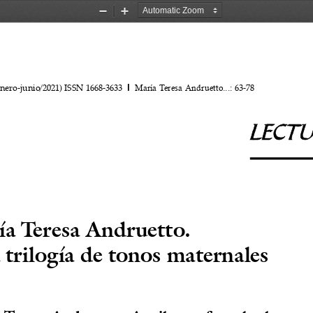
Zoom
Zoom
Out
In
l
enero-junio/2021) ISSN 1668-3633  
: 63-78
María Teresa Andruetto...
LECT
a Teresa Andruetto.
trilogía de tonos maternales