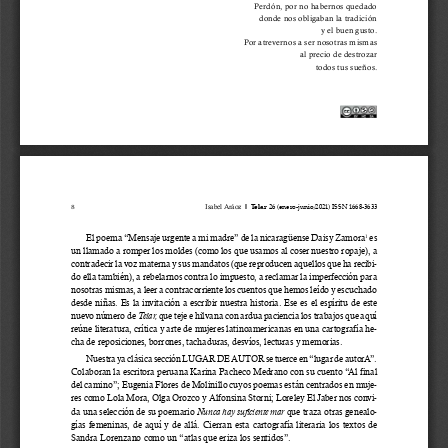
Perdón, por no habernos quedado
donde nos obligaban la tradición
y el buen gusto.
Por atrevernos a ser nosotras mismas
al precio de destrozar
todos tus sueños.
Telar
l
26 (enero-junio/2021) ISSN 1668-3633
Isabel Aráoz
8
El poema “Mensaje urgente a mi madre” de la nicaragüense Daisy Zamora
 es
1
un llamado a romper los moldes (como los que usamos al coser nuestro ropaje), a
contradecir la voz materna y sus mandatos (que reproducen aquellos que ha recibi-
do ella también), a rebelarnos contra lo impuesto, a reclamar la imperfección para
nosotras mismas, a leer a contracorriente los cuentos que hemos leído y escuchado
desde niñas. Es la invitación a escribir nuestra historia. Ese es el espíritu de este
nuevo número de 
que teje e hilvana con ardua paciencia los trabajos que aquí
Telar, 
reúne literatura, crítica y arte de mujeres latinoamericanas en una cartografía he-
cha de reposiciones, borrones, tachaduras, desvíos, lecturas y memorias.
Nuestra ya clásica sección LUGAR DE AUTOR se tuerce en “lugar de autorA”.
Colaboran la escritora peruana Karina Pacheco Medrano con su cuento “Al final
del camino”; Eugenia Flores de Molinillo cuyos poemas están centrados en muje-
res como Lola Mora, Olga Orozco y Alfonsina Storni; Loreley El Jaber nos convi-
da una selección de su poemario 
que traza otras genealo-
Nunca hay suficiente mar 
gías femeninas, de aquí y de allá. Cierran esta cartografía literaria los textos de
Sandra Lorenzano como un “atlas que eriza los sentidos”.