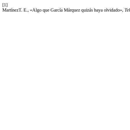
[1]
MartínezT. E., «Algo que García Márquez quizás haya olvidado»,
Te