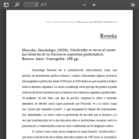
of 5
Toggle
Find
Zoom
Zoom
Too
Sidebar
Out
In
Telar 
l 
l 
(enero-julio/2023)ISSN 1668-3633 
1-5
María Ludmila Alcoba Campos 
Reseña
Contiendas en torno al canon. 
Maradei, Guadalupe (2020). 
Las historias de la literatura argentina posdictadura.
Buenos Aires: Corregidor. 288 pp.
Guadalupe   Maradei   lee   la   periodización   crítica-literaria   como   una   
práctica  de  intervención  político-cultural  y  analiza  críticamente  algunos  proyectos  
historiográficos publicados desde 1938 hasta el 2020 (fecha en que se publica el libro) 
sobre la literatura argentina. La autora se interroga sobre qué tipo de pulsión se puede 
observar de forma transversal en las historias de la literatura argentina posdictadura. 
Se  pregunta,  en  esta  línea,  qué  tipo  de  práctica  compone  la  crítica  y  tomando  
elementos  de  debates  como  aquel  planteado  por  Foucault,  ve  a  la  crítica  como  
una  “praxis  que  suspende  el  juicio”,  y  que  transgrede  los  límites  del  conocimiento.  
Así,  entendiendo  a  la  crítica  como  la  producción  de  un  saber  que  es  histórico  a  la  
vez  que  transformador  de  la  relación  entre  obras  e  instituciones,  examina  tanto  las  
persistencias y continuidades como las crisis e inflexiones en los lenguajes críticos.
La autora toma como marco temporal la etapa llamada “posdictadura”, 
que abarca desde el fin de la última dictadura militar en 1983 hasta la actualidad. 