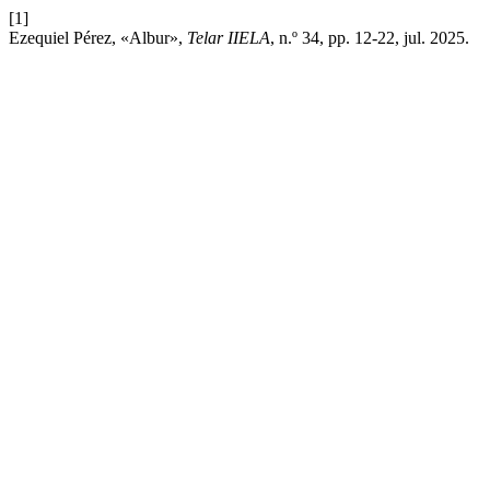
[1]
Ezequiel Pérez, «Albur»,
Telar IIELA
, n.º 34, pp. 12-22, jul. 2025.