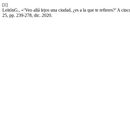
[1]
LeitónG., «‘Veo allá lejos una ciudad, ¿es a la que te refieres?’ A c
25, pp. 239-278, dic. 2020.