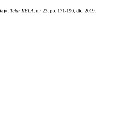
ata)»,
Telar IIELA
, n.º 23, pp. 171-190, dic. 2019.