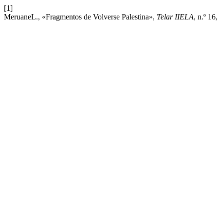
[1]
MeruaneL., «Fragmentos de Volverse Palestina»,
Telar IIELA
, n.º 16