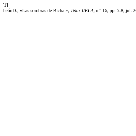
[1]
LeónD., «Las sombras de Bichat»,
Telar IIELA
, n.º 16, pp. 5-8, jul. 